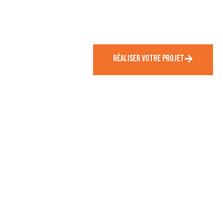
escaliers, carbets et cloisons ajourées, chaque ouvrage
est fabriqué dans nos ateliers avec passion et précision
pour répondre à vos besoins uniques.
RÉALISER VOTRE PROJET